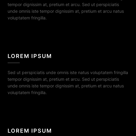
tempor dignissim at, pretium et arcu. Sed ut perspiciatis
unde omnis iste tempor dignissim at, pretium et arcu natus
voluptatem fringilla.
LOREM IPSUM
Sed ut perspiciatis unde omnis iste natus voluptatem fringilla
tempor dignissim at, pretium et arcu. Sed ut perspiciatis
unde omnis iste tempor dignissim at, pretium et arcu natus
voluptatem fringilla.
LOREM IPSUM