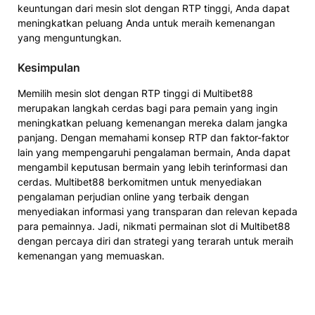
keuntungan dari mesin slot dengan RTP tinggi, Anda dapat
meningkatkan peluang Anda untuk meraih kemenangan
yang menguntungkan.
Kesimpulan
Memilih mesin slot dengan RTP tinggi di Multibet88
merupakan langkah cerdas bagi para pemain yang ingin
meningkatkan peluang kemenangan mereka dalam jangka
panjang. Dengan memahami konsep RTP dan faktor-faktor
lain yang mempengaruhi pengalaman bermain, Anda dapat
mengambil keputusan bermain yang lebih terinformasi dan
cerdas. Multibet88 berkomitmen untuk menyediakan
pengalaman perjudian online yang terbaik dengan
menyediakan informasi yang transparan dan relevan kepada
para pemainnya. Jadi, nikmati permainan slot di Multibet88
dengan percaya diri dan strategi yang terarah untuk meraih
kemenangan yang memuaskan.