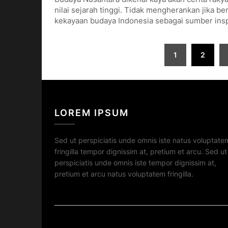
nilai sejarah tinggi. Tidak mengherankan jika 
kekayaan budaya Indonesia sebagai sumber ins
Posts
1
2
pagination
LOREM IPSUM
Sed ut perspiciatis unde omnis iste natus voluptate
fringilla tempor dignissim at, pretium et arcu. Sed ut
perspiciatis unde omnis iste tempor dignissim at,
pretium et arcu natus voluptatem fringilla.