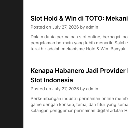
Slot Hold & Win di TOTO: Meka
Posted on
July 27, 2026
by
admin
Dalam dunia permainan slot online, berbagai i
pengalaman bermain yang lebih menarik. Salah 
terakhir adalah mekanisme Hold & Win. Banyak
Kenapa Habanero Jadi Provider 
Slot Indonesia
Posted on
July 27, 2026
by
admin
Perkembangan industri permainan online membu
game dengan konsep, tema, dan fitur yang semak
kalangan penggemar permainan digital adalah 