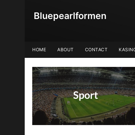
Skip
to
Bluepearlformen
content
HOME
ABOUT
CONTACT
KASIN