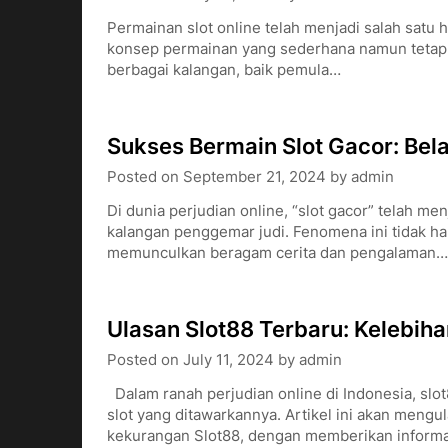
Permainan slot online telah menjadi salah satu 
konsep permainan yang sederhana namun tetap s
berbagai kalangan, baik pemula…
Sukses Bermain Slot Gacor: Bel
Posted on
September 21, 2024
by
admin
Di dunia perjudian online, “slot gacor” telah me
kalangan penggemar judi. Fenomena ini tidak ha
memunculkan beragam cerita dan pengalaman…
Ulasan Slot88 Terbaru: Kelebih
Posted on
July 11, 2024
by
admin
Dalam ranah perjudian online di Indonesia, sl
slot yang ditawarkannya. Artikel ini akan meng
kekurangan Slot88, dengan memberikan inform