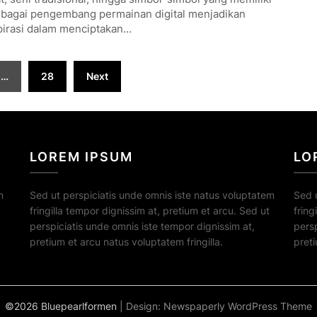
berbagai pengembang permainan digital menjadikan
pirasi dalam menciptakan…
…
28
Next
LOREM IPSUM
LO
m
Sed ut perspiciatis unde omnis iste natus voluptatem
Sed 
fringilla tempor dignissim at, pretium et arcu. Sed ut
fring
perspiciatis unde omnis iste tempor dignissim at,
persp
pretium et arcu natus voluptatem fringilla.
preti
©2026 Bluepearlformen
| Design:
Newspaperly WordPress Theme