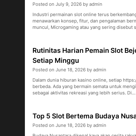
Posted on
July 9, 2026
by
admin
Industri permainan slot online terus berkemban
menawarkan konsep, fitur, dan pengalaman ber
muncul, Microgaming atau yang sering disebut
Rutinitas Harian Pemain Slot Be
Setiap Minggu
Posted on
June 18, 2026
by
admin
Dalam dunia hiburan kasino online, setiap http
berbeda. Ada yang bermain semata untuk mengis
sebagai aktivitas rekreasi yang lebih serius. Di…
Top 5 Slot Bertema Budaya Nus
Posted on
June 18, 2026
by
admin
Budaya Nusantara dikenal kaya akan cerita rakya