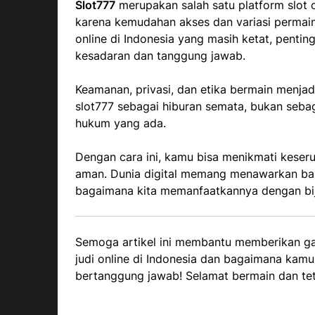
Slot777
merupakan salah satu platform slot 
karena kemudahan akses dan variasi permain
online di Indonesia yang masih ketat, penti
kesadaran dan tanggung jawab.
Keamanan, privasi, dan etika bermain menjad
slot777 sebagai hiburan semata, bukan seba
hukum yang ada.
Dengan cara ini, kamu bisa menikmati keseru
aman. Dunia digital memang menawarkan ban
bagaimana kita memanfaatkannya dengan bi
Semoga artikel ini membantu memberikan gam
judi online di Indonesia dan bagaimana kamu
bertanggung jawab! Selamat bermain dan te