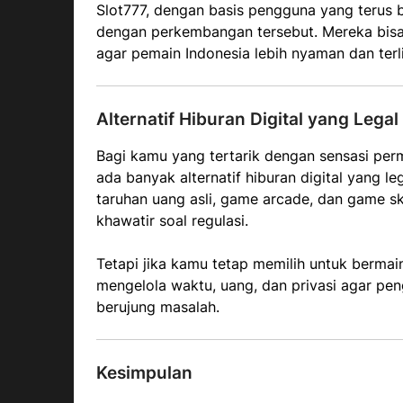
Slot777, dengan basis pengguna yang terus 
dengan perkembangan tersebut. Mereka bisa
agar pemain Indonesia lebih nyaman dan terl
Alternatif Hiburan Digital yang Legal
Bagi kamu yang tertarik dengan sensasi perma
ada banyak alternatif hiburan digital yang l
taruhan uang asli, game arcade, dan game ski
khawatir soal regulasi.
Tetapi jika kamu tetap memilih untuk bermain
mengelola waktu, uang, dan privasi agar p
berujung masalah.
Kesimpulan