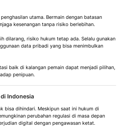
r penghasilan utama. Bermain dengan batasan
jaga kesenangan tanpa risiko berlebihan.
sih dilarang, risiko hukum tetap ada. Selalu gunakan
nggunaan data pribadi yang bisa menimbulkan
asi baik di kalangan pemain dapat menjadi pilihan,
hadap penipuan.
di Indonesia
k bisa dihindari. Meskipun saat ini hukum di
 kemungkinan perubahan regulasi di masa depan
judian digital dengan pengawasan ketat.