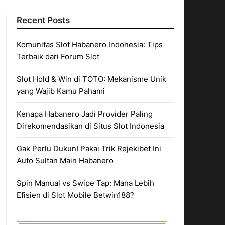
Recent Posts
Komunitas Slot Habanero Indonesia: Tips
Terbaik dari Forum Slot
Slot Hold & Win di TOTO: Mekanisme Unik
yang Wajib Kamu Pahami
Kenapa Habanero Jadi Provider Paling
Direkomendasikan di Situs Slot Indonesia
Gak Perlu Dukun! Pakai Trik Rejekibet Ini
Auto Sultan Main Habanero
Spin Manual vs Swipe Tap: Mana Lebih
Efisien di Slot Mobile Betwin188?