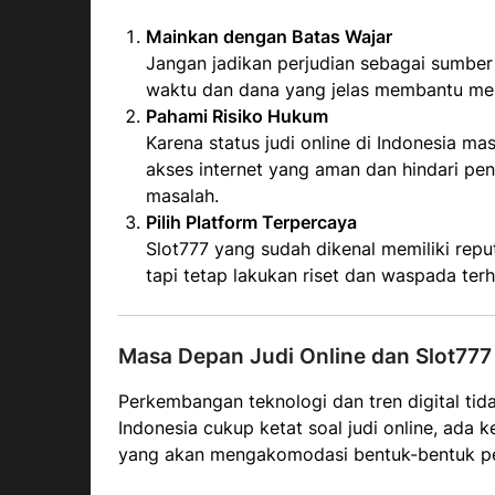
Mainkan dengan Batas Wajar
Jangan jadikan perjudian sebagai sumbe
waktu dan dana yang jelas membantu men
Pahami Risiko Hukum
Karena status judi online di Indonesia ma
akses internet yang aman dan hindari pe
masalah.
Pilih Platform Terpercaya
Slot777 yang sudah dikenal memiliki reput
tapi tetap lakukan riset dan waspada ter
Masa Depan Judi Online dan Slot777 
Perkembangan teknologi dan tren digital tida
Indonesia cukup ketat soal judi online, ada
yang akan mengakomodasi bentuk-bentuk per