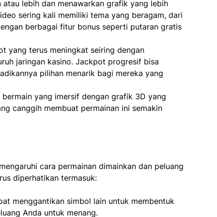
n atau lebih dan menawarkan grafik yang lebih
video sering kali memiliki tema yang beragam, dari
engan berbagai fitur bonus seperti putaran gratis
ot yang terus meningkat seiring dengan
ruh jaringan kasino. Jackpot progresif bisa
adikannya pilihan menarik bagi mereka yang
bermain yang imersif dengan grafik 3D yang
yang canggih membuat permainan ini semakin
memengaruhi cara permainan dimainkan dan peluang
rus diperhatikan termasuk:
pat menggantikan simbol lain untuk membentuk
luang Anda untuk menang.