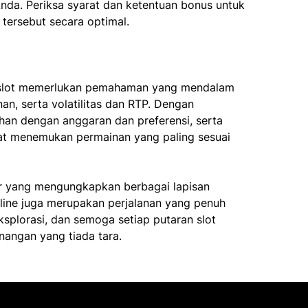
Anda. Periksa syarat dan ketentuan bonus untuk
ersebut secara optimal.
s slot memerlukan pemahaman yang mendalam
inan, serta volatilitas dan RTP. Dengan
han dengan anggaran dan preferensi, serta
at menemukan permainan yang paling sesuai
r yang mengungkapkan berbagai lapisan
nline juga merupakan perjalanan yang penuh
plorasi, dan semoga setiap putaran slot
ngan yang tiada tara.