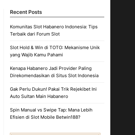
Recent Posts
Komunitas Slot Habanero Indonesia: Tips
Terbaik dari Forum Slot
Slot Hold & Win di TOTO: Mekanisme Unik
yang Wajib Kamu Pahami
Kenapa Habanero Jadi Provider Paling
Direkomendasikan di Situs Slot Indonesia
Gak Perlu Dukun! Pakai Trik Rejekibet Ini
Auto Sultan Main Habanero
Spin Manual vs Swipe Tap: Mana Lebih
Efisien di Slot Mobile Betwin188?