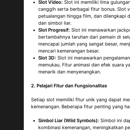
Slot Video:
Slot ini memiliki lima gulunga
canggih serta berbagai fitur bonus. Slot 
petualangan hingga film, dan dilengkapi d
dan simbol liar.
Slot Progresif:
Slot ini menawarkan jackp
bertambahnya taruhan dari pemain di selu
mencapai jumlah yang sangat besar, menj
mencari kemenangan besar.
Slot 3D:
Slot ini menawarkan pengalaman 
memukau. Fitur animasi dan efek suara 
menarik dan menyenangkan.
2. Pelajari Fitur dan Fungsionalitas
Setiap slot memiliki fitur unik yang dapat 
kemenangan. Beberapa fitur penting yang ha
Simbol Liar (Wild Symbols):
Simbol ini da
kombinasi kemenangan, meningkatkan pe