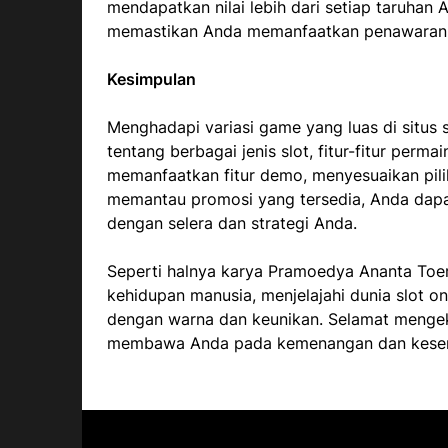
mendapatkan nilai lebih dari setiap taruhan 
memastikan Anda memanfaatkan penawaran t
Kesimpulan
Menghadapi variasi game yang luas di situ
tentang berbagai jenis slot, fitur-fitur perma
memanfaatkan fitur demo, menyesuaikan pili
memantau promosi yang tersedia, Anda dap
dengan selera dan strategi Anda.
Seperti halnya karya Pramoedya Ananta Toe
kehidupan manusia, menjelajahi dunia slot o
dengan warna dan keunikan. Selamat mengeks
membawa Anda pada kemenangan dan kesena