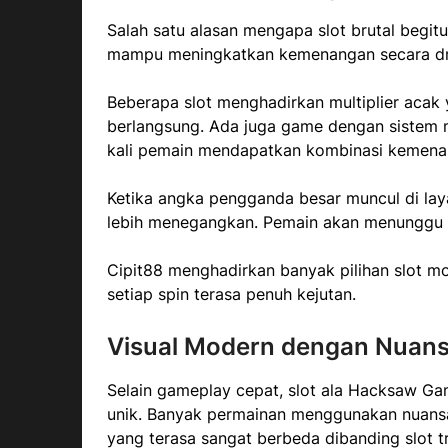
Salah satu alasan mengapa slot brutal begitu
mampu meningkatkan kemenangan secara dra
Beberapa slot menghadirkan multiplier acak
berlangsung. Ada juga game dengan sistem mu
kali pemain mendapatkan kombinasi kemena
Ketika angka pengganda besar muncul di lay
lebih menegangkan. Pemain akan menunggu ha
Cipit88 menghadirkan banyak pilihan slot mo
setiap spin terasa penuh kejutan.
Visual Modern dengan Nuansa
Selain gameplay cepat, slot ala Hacksaw Gam
unik. Banyak permainan menggunakan nuansa
yang terasa sangat berbeda dibanding slot tr