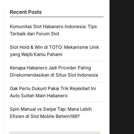
Recent Posts
Komunitas Slot Habanero Indonesia: Tips
Terbaik dari Forum Slot
Slot Hold & Win di TOTO: Mekanisme Unik
yang Wajib Kamu Pahami
Kenapa Habanero Jadi Provider Paling
Direkomendasikan di Situs Slot Indonesia
Gak Perlu Dukun! Pakai Trik Rejekibet Ini
Auto Sultan Main Habanero
Spin Manual vs Swipe Tap: Mana Lebih
Efisien di Slot Mobile Betwin188?