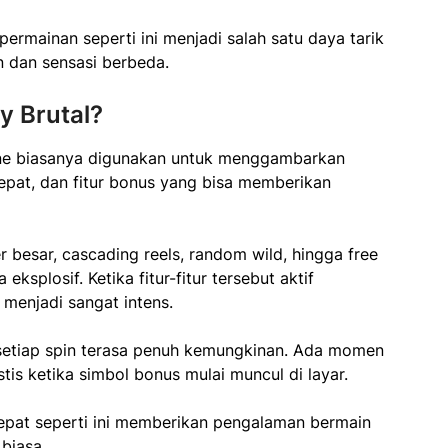
permainan seperti ini menjadi salah satu daya tarik
 dan sensasi berbeda.
 Brutal?
nline biasanya digunakan untuk menggambarkan
cepat, dan fitur bonus yang bisa memberikan
er besar, cascading reels, random wild, hingga free
splosif. Ketika fitur-fitur tersebut aktif
menjadi sangat intens.
 setiap spin terasa penuh kemungkinan. Ada momen
tis ketika simbol bonus mulai muncul di layar.
cepat seperti ini memberikan pengalaman bermain
 biasa.