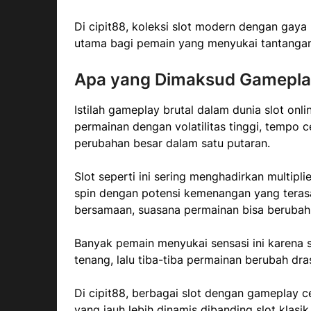
Di cipit88, koleksi slot modern dengan gaya 
utama bagi pemain yang menyukai tantangan
Apa yang Dimaksud Gameplay
Istilah gameplay brutal dalam dunia slot o
permainan dengan volatilitas tinggi, tempo 
perubahan besar dalam satu putaran.
Slot seperti ini sering menghadirkan multipli
spin dengan potensi kemenangan yang terasa ek
bersamaan, suasana permainan bisa berubah 
Banyak pemain menyukai sensasi ini karena
tenang, lalu tiba-tiba permainan berubah dras
Di cipit88, berbagai slot dengan gameplay 
yang jauh lebih dinamis dibanding slot klasik