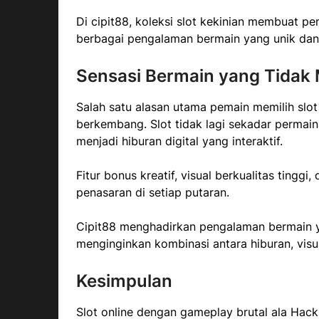
Di cipit88, koleksi slot kekinian membuat p
berbagai pengalaman bermain yang unik dan
Sensasi Bermain yang Tidak
Salah satu alasan utama pemain memilih slo
berkembang. Slot tidak lagi sekadar permain
menjadi hiburan digital yang interaktif.
Fitur bonus kreatif, visual berkualitas ting
penasaran di setiap putaran.
Cipit88 menghadirkan pengalaman bermain 
menginginkan kombinasi antara hiburan, visu
Kesimpulan
Slot online dengan gameplay brutal ala Hac