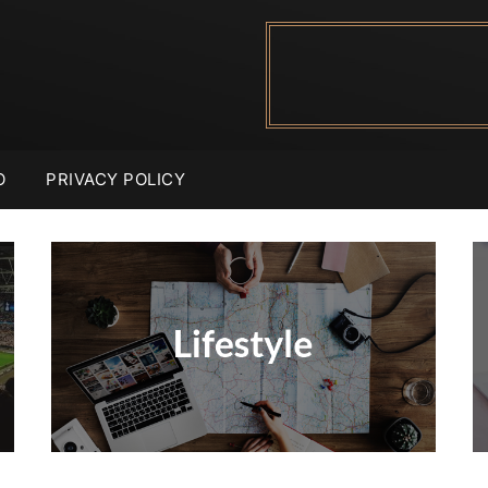
O
PRIVACY POLICY