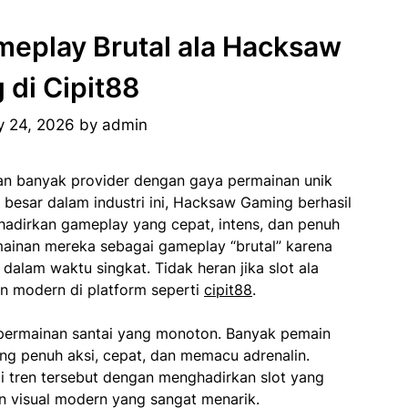
meplay Brutal ala Hacksaw
 di Cipit88
 24, 2026
by
admin
an banyak provider dengan gaya permainan unik
besar dalam industri ini,
Hacksaw Gaming
berhasil
adirkan gameplay yang cepat, intens, dan penuh
ainan mereka sebagai gameplay “brutal” karena
am waktu singkat. Tidak heran jika slot ala
n modern di platform seperti
cipit88
.
an permainan santai yang monoton. Banyak pemain
g penuh aksi, cepat, dan memacu adrenalin.
tren tersebut dengan menghadirkan slot yang
dan visual modern yang sangat menarik.