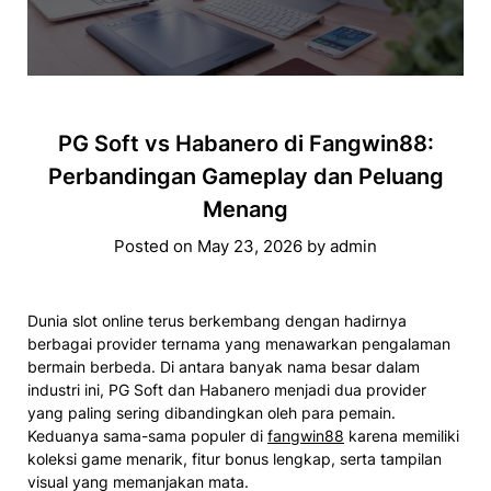
PG Soft vs Habanero di Fangwin88:
Perbandingan Gameplay dan Peluang
Menang
Posted on
May 23, 2026
by
admin
Dunia slot online terus berkembang dengan hadirnya
berbagai provider ternama yang menawarkan pengalaman
bermain berbeda. Di antara banyak nama besar dalam
industri ini, PG Soft dan Habanero menjadi dua provider
yang paling sering dibandingkan oleh para pemain.
Keduanya sama-sama populer di
fangwin88
karena memiliki
koleksi game menarik, fitur bonus lengkap, serta tampilan
visual yang memanjakan mata.