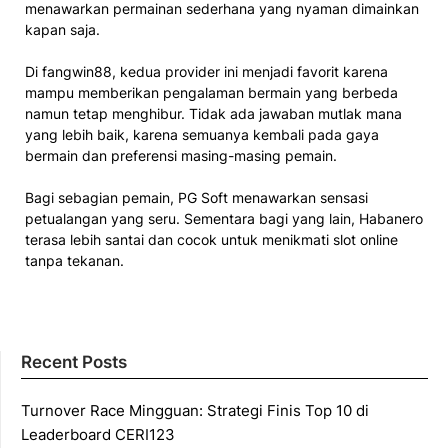
menawarkan permainan sederhana yang nyaman dimainkan
kapan saja.
Di fangwin88, kedua provider ini menjadi favorit karena
mampu memberikan pengalaman bermain yang berbeda
namun tetap menghibur. Tidak ada jawaban mutlak mana
yang lebih baik, karena semuanya kembali pada gaya
bermain dan preferensi masing-masing pemain.
Bagi sebagian pemain, PG Soft menawarkan sensasi
petualangan yang seru. Sementara bagi yang lain, Habanero
terasa lebih santai dan cocok untuk menikmati slot online
tanpa tekanan.
Recent Posts
Turnover Race Mingguan: Strategi Finis Top 10 di
Leaderboard CERI123