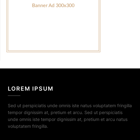
LOREM IPSUM
Sed ut perspiciatis unde omnis iste natus voluptatem fringilla
tempor dignissim at, pretium et arcu. Sed ut perspiciatis
unde omnis iste tempor dignissim at, pretium et arcu natus
voluptatem fringilla.