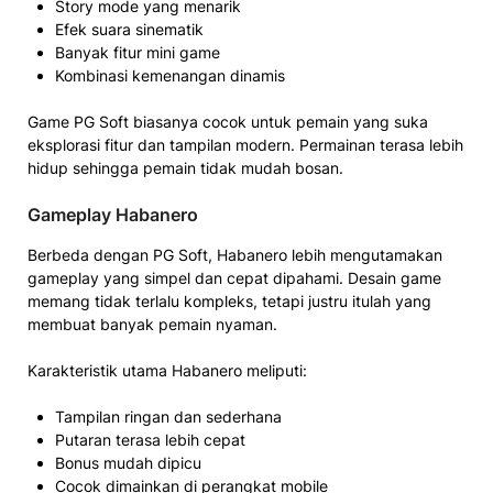
Story mode yang menarik
Efek suara sinematik
Banyak fitur mini game
Kombinasi kemenangan dinamis
Game PG Soft biasanya cocok untuk pemain yang suka
eksplorasi fitur dan tampilan modern. Permainan terasa lebih
hidup sehingga pemain tidak mudah bosan.
Gameplay Habanero
Berbeda dengan PG Soft, Habanero lebih mengutamakan
gameplay yang simpel dan cepat dipahami. Desain game
memang tidak terlalu kompleks, tetapi justru itulah yang
membuat banyak pemain nyaman.
Karakteristik utama Habanero meliputi:
Tampilan ringan dan sederhana
Putaran terasa lebih cepat
Bonus mudah dipicu
Cocok dimainkan di perangkat mobile