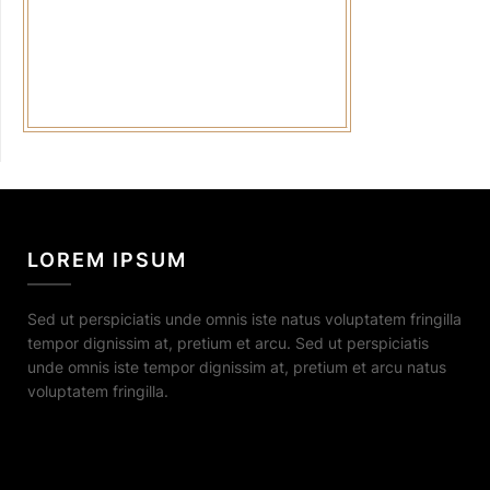
LOREM IPSUM
Sed ut perspiciatis unde omnis iste natus voluptatem fringilla
tempor dignissim at, pretium et arcu. Sed ut perspiciatis
unde omnis iste tempor dignissim at, pretium et arcu natus
voluptatem fringilla.