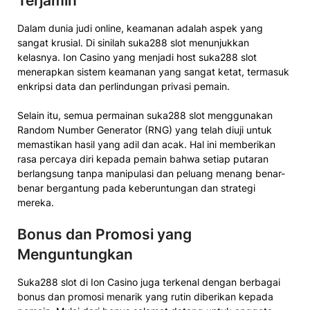
Terjamin
Dalam dunia judi online, keamanan adalah aspek yang
sangat krusial. Di sinilah suka288 slot menunjukkan
kelasnya. Ion Casino yang menjadi host suka288 slot
menerapkan sistem keamanan yang sangat ketat, termasuk
enkripsi data dan perlindungan privasi pemain.
Selain itu, semua permainan suka288 slot menggunakan
Random Number Generator (RNG) yang telah diuji untuk
memastikan hasil yang adil dan acak. Hal ini memberikan
rasa percaya diri kepada pemain bahwa setiap putaran
berlangsung tanpa manipulasi dan peluang menang benar-
benar bergantung pada keberuntungan dan strategi
mereka.
Bonus dan Promosi yang
Menguntungkan
Suka288 slot di Ion Casino juga terkenal dengan berbagai
bonus dan promosi menarik yang rutin diberikan kepada