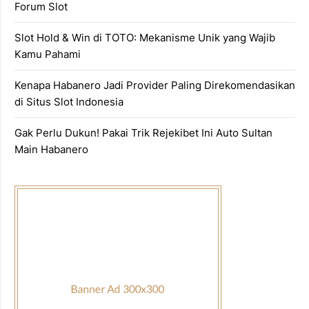
Forum Slot
Slot Hold & Win di TOTO: Mekanisme Unik yang Wajib
Kamu Pahami
Kenapa Habanero Jadi Provider Paling Direkomendasikan
di Situs Slot Indonesia
Gak Perlu Dukun! Pakai Trik Rejekibet Ini Auto Sultan
Main Habanero