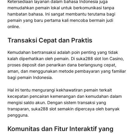
Ketersediaan layanan dalam bahasa Indonesia juga
memudahkan pemain lokal untuk berkomunikasi tanpa
hambatan bahasa. Ini sangat membantu terutama bagi
pemain yang baru pertama kali mencoba bermain judi
online.
Transaksi Cepat dan Praktis
Kemudahan bertransaksi adalah poin penting yang tidak
kalah diperhatikan oleh pemain. Di suka288 slot Ion Casino,
proses deposit dan penarikan dana berlangsung cepat,
aman, dan menggunakan metode pembayaran yang familiar
bagi pemain Indonesia.
Hal ini tentu mengurangi kekhawatiran pemain terkait
kecepatan pencairan kemenangan dan kemudahan dalam
mengisi saldo akun. Dengan sistem transaksi yang
transparan, suka288 slot semakin dipercaya oleh banyak
pengguna.
Komunitas dan Fitur Interaktif yang