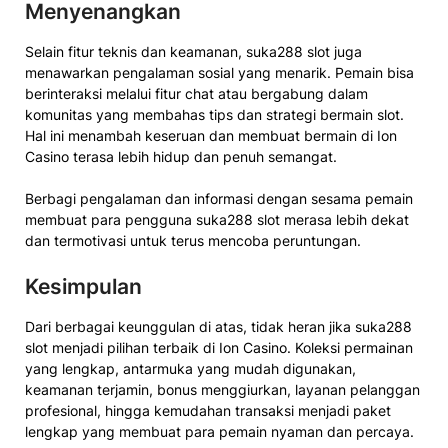
Menyenangkan
Selain fitur teknis dan keamanan, suka288 slot juga
menawarkan pengalaman sosial yang menarik. Pemain bisa
berinteraksi melalui fitur chat atau bergabung dalam
komunitas yang membahas tips dan strategi bermain slot.
Hal ini menambah keseruan dan membuat bermain di Ion
Casino terasa lebih hidup dan penuh semangat.
Berbagi pengalaman dan informasi dengan sesama pemain
membuat para pengguna suka288 slot merasa lebih dekat
dan termotivasi untuk terus mencoba peruntungan.
Kesimpulan
Dari berbagai keunggulan di atas, tidak heran jika suka288
slot menjadi pilihan terbaik di Ion Casino. Koleksi permainan
yang lengkap, antarmuka yang mudah digunakan,
keamanan terjamin, bonus menggiurkan, layanan pelanggan
profesional, hingga kemudahan transaksi menjadi paket
lengkap yang membuat para pemain nyaman dan percaya.