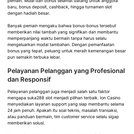
pemain. Mulai dari bonus selamat datang untuk anggota
baru, bonus deposit, cashback, hingga turnamen slot
dengan hadiah besar.
Banyak pemain mengaku bahwa bonus-bonus tersebut
memberikan nilai tambah yang signifikan dan membantu
memperpanjang waktu bermain tanpa harus selalu
mengeluarkan modal tambahan. Dengan pemanfaatan
bonus yang tepat, peluang untuk meraih kemenangan besar
pun semakin terbuka lebar.
Pelayanan Pelanggan yang Profesional
dan Responsif
Pelayanan pelanggan juga menjadi salah satu faktor
mengapa suka288 slot menjadi pilihan terbaik. Ion Casino
menyediakan layanan support yang siap membantu selama
24 jam penuh. Apakah itu soal teknis, masalah transaksi,
atau panduan bermain, tim customer service selalu sigap
memberikan solusi.