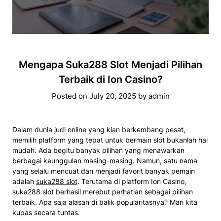
Mengapa Suka288 Slot Menjadi Pilihan
Terbaik di Ion Casino?
Posted on
July 20, 2025
by
admin
Dalam dunia judi online yang kian berkembang pesat,
memilih platform yang tepat untuk bermain slot bukanlah hal
mudah. Ada begitu banyak pilihan yang menawarkan
berbagai keunggulan masing-masing. Namun, satu nama
yang selalu mencuat dan menjadi favorit banyak pemain
adalah
suka288 slot
. Terutama di platform Ion Casino,
suka288 slot berhasil merebut perhatian sebagai pilihan
terbaik. Apa saja alasan di balik popularitasnya? Mari kita
kupas secara tuntas.