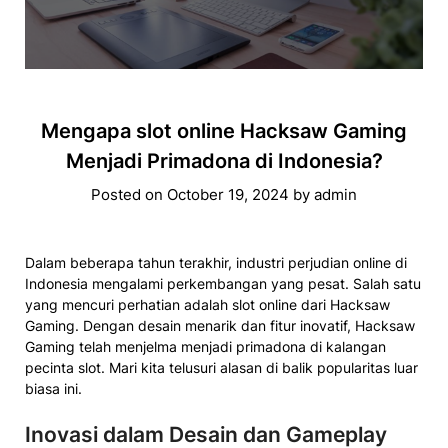
Mengapa slot online Hacksaw Gaming
Menjadi Primadona di Indonesia?
Posted on
October 19, 2024
by
admin
Dalam beberapa tahun terakhir, industri perjudian online di
Indonesia mengalami perkembangan yang pesat. Salah satu
yang mencuri perhatian adalah slot online dari Hacksaw
Gaming. Dengan desain menarik dan fitur inovatif, Hacksaw
Gaming telah menjelma menjadi primadona di kalangan
pecinta slot. Mari kita telusuri alasan di balik popularitas luar
biasa ini.
Inovasi dalam Desain dan Gameplay