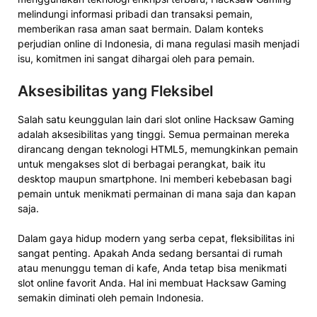
melindungi informasi pribadi dan transaksi pemain,
memberikan rasa aman saat bermain. Dalam konteks
perjudian online di Indonesia, di mana regulasi masih menjadi
isu, komitmen ini sangat dihargai oleh para pemain.
Aksesibilitas yang Fleksibel
Salah satu keunggulan lain dari slot online Hacksaw Gaming
adalah aksesibilitas yang tinggi. Semua permainan mereka
dirancang dengan teknologi HTML5, memungkinkan pemain
untuk mengakses slot di berbagai perangkat, baik itu
desktop maupun smartphone. Ini memberi kebebasan bagi
pemain untuk menikmati permainan di mana saja dan kapan
saja.
Dalam gaya hidup modern yang serba cepat, fleksibilitas ini
sangat penting. Apakah Anda sedang bersantai di rumah
atau menunggu teman di kafe, Anda tetap bisa menikmati
slot online favorit Anda. Hal ini membuat Hacksaw Gaming
semakin diminati oleh pemain Indonesia.