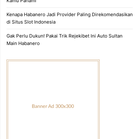
Kamu Pahami
Kenapa Habanero Jadi Provider Paling Direkomendasikan
di Situs Slot Indonesia
Gak Perlu Dukun! Pakai Trik Rejekibet Ini Auto Sultan
Main Habanero