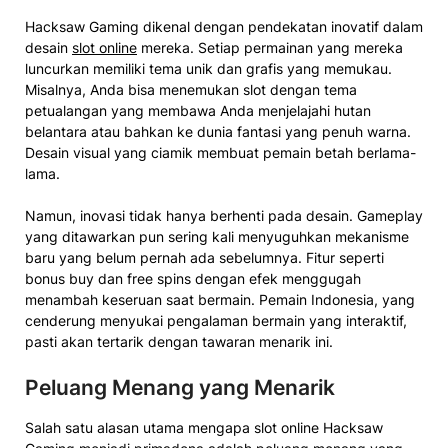
Hacksaw Gaming dikenal dengan pendekatan inovatif dalam
desain
slot online
mereka. Setiap permainan yang mereka
luncurkan memiliki tema unik dan grafis yang memukau.
Misalnya, Anda bisa menemukan slot dengan tema
petualangan yang membawa Anda menjelajahi hutan
belantara atau bahkan ke dunia fantasi yang penuh warna.
Desain visual yang ciamik membuat pemain betah berlama-
lama.
Namun, inovasi tidak hanya berhenti pada desain. Gameplay
yang ditawarkan pun sering kali menyuguhkan mekanisme
baru yang belum pernah ada sebelumnya. Fitur seperti
bonus buy dan free spins dengan efek menggugah
menambah keseruan saat bermain. Pemain Indonesia, yang
cenderung menyukai pengalaman bermain yang interaktif,
pasti akan tertarik dengan tawaran menarik ini.
Peluang Menang yang Menarik
Salah satu alasan utama mengapa slot online Hacksaw