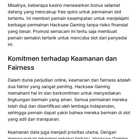
Misalnya, beberapa kasino menawarkan bonus selamat
datang yang mencakup free spins untuk permainan slot
tertentu. Ini memberi pemain kesempatan untuk menjelajahi
berbagai permainan Hacksaw Gaming tanpa risiko finansial
yang besar. Promosi semacam ini tentu saja membuat
pemain semakin tertarik untuk mencoba slot dari penyedia
ini.
Komitmen terhadap Keamanan dan
Fairness
Dalam dunia perjudian online, keamanan dan fairness adalah
dua faktor yang sangat penting. Hacksaw Gaming
memahami hal ini dan berkomitmen untuk menyediakan
lingkungan bermain yang aman. Semua permainan mereka
telah diuji dan disertifikasi oleh lembaga independen,
sehingga pemain dapat yakin bahwa mereka bermain di slot
yang adil dan transparan.
Keamanan data juga menjadi prioritas utama. Dengan
menggunakan teknologi enkripsi terbaru, Hacksaw Gaming