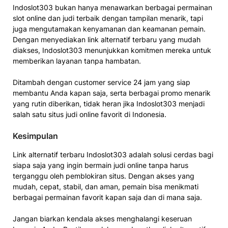
Indoslot303 bukan hanya menawarkan berbagai permainan
slot online dan judi terbaik dengan tampilan menarik, tapi
juga mengutamakan kenyamanan dan keamanan pemain.
Dengan menyediakan link alternatif terbaru yang mudah
diakses, Indoslot303 menunjukkan komitmen mereka untuk
memberikan layanan tanpa hambatan.
Ditambah dengan customer service 24 jam yang siap
membantu Anda kapan saja, serta berbagai promo menarik
yang rutin diberikan, tidak heran jika Indoslot303 menjadi
salah satu situs judi online favorit di Indonesia.
Kesimpulan
Link alternatif terbaru Indoslot303 adalah solusi cerdas bagi
siapa saja yang ingin bermain judi online tanpa harus
terganggu oleh pemblokiran situs. Dengan akses yang
mudah, cepat, stabil, dan aman, pemain bisa menikmati
berbagai permainan favorit kapan saja dan di mana saja.
Jangan biarkan kendala akses menghalangi keseruan