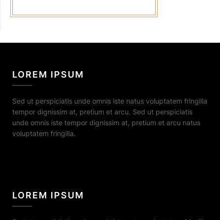
LOREM IPSUM
Sed ut perspiciatis unde omnis iste natus voluptatem fringilla
tempor dignissim at, pretium et arcu. Sed ut perspiciatis
unde omnis iste tempor dignissim at, pretium et arcu natus
voluptatem fringilla.
LOREM IPSUM