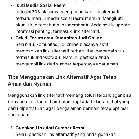
Ikuti Media Sosial Resmi
Indoslot303 biasanya mengumumkan link alternatif
terbaru melalui media sosial resmi mereka. Mengikuti
akun-akun tersebut akan membantu Anda selalu update
informasi penting, termasuk link alternatif.
Cek di Forum atau Komunitas Judi Online
Selain itu, komunitas judi online biasanya aktif
membagikan link alternatif terbaru dari berbagai situs
termasuk Indoslot303. Namun, pastikan Anda
mengambil link dari sumber terpercaya agar aman.
Tips Menggunakan Link Alternatif Agar Tetap
Aman dan Nyaman
Menggunakan link alternatif memang solusi terbaik agar bisa
terus bermain tanpa hambatan, tapi ada beberapa hal yang
perlu diperhatikan agar pengalaman bermain tetap optimal
dan aman:
Gunakan Link dari Sumber Resmi
Selalu pastikan link alternatif yang Anda gunakan