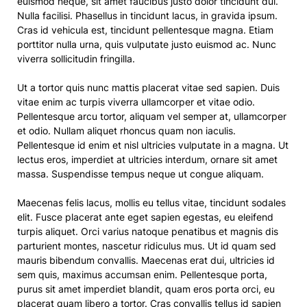
euismod neque, sit amet faucibus justo dolor tincidunt dui.
Nulla facilisi. Phasellus in tincidunt lacus, in gravida ipsum.
Cras id vehicula est, tincidunt pellentesque magna. Etiam
porttitor nulla urna, quis vulputate justo euismod ac. Nunc
viverra sollicitudin fringilla.
Ut a tortor quis nunc mattis placerat vitae sed sapien. Duis
vitae enim ac turpis viverra ullamcorper et vitae odio.
Pellentesque arcu tortor, aliquam vel semper at, ullamcorper
et odio. Nullam aliquet rhoncus quam non iaculis.
Pellentesque id enim et nisl ultricies vulputate in a magna. Ut
lectus eros, imperdiet at ultricies interdum, ornare sit amet
massa. Suspendisse tempus neque ut congue aliquam.
Maecenas felis lacus, mollis eu tellus vitae, tincidunt sodales
elit. Fusce placerat ante eget sapien egestas, eu eleifend
turpis aliquet. Orci varius natoque penatibus et magnis dis
parturient montes, nascetur ridiculus mus. Ut id quam sed
mauris bibendum convallis. Maecenas erat dui, ultricies id
sem quis, maximus accumsan enim. Pellentesque porta,
purus sit amet imperdiet blandit, quam eros porta orci, eu
placerat quam libero a tortor. Cras convallis tellus id sapien