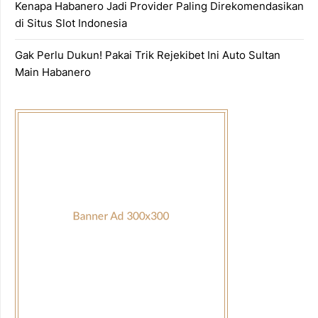
Kenapa Habanero Jadi Provider Paling Direkomendasikan
di Situs Slot Indonesia
Gak Perlu Dukun! Pakai Trik Rejekibet Ini Auto Sultan
Main Habanero