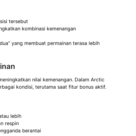
isi tersebut
ingkatkan kombinasi kemenangan
edua” yang membuat permainan terasa lebih
ainan
 meningkatkan nilai kemenangan. Dalam Arctic
bagai kondisi, terutama saat fitur bonus aktif.
atau lebih
an respin
engganda berantai