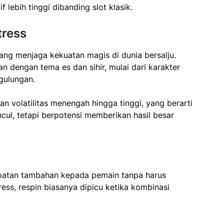
lebih tinggi dibanding slot klasik.
tress
ang menjaga kekuatan magis di dunia bersalju.
n dengan tema es dan sihir, mulai dari karakter
gulungan.
an volatilitas menengah hingga tinggi, yang berarti
ul, tetapi berpotensi memberikan hasil besar
patan tambahan kepada pemain tanpa harus
ess, respin biasanya dipicu ketika kombinasi