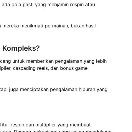
k ada pola pasti yang menjamin respin atau
a mereka menikmati permainan, bukan hasil
n Kompleks?
ancang untuk memberikan pengalaman yang lebih
ltiplier, cascading reels, dan bonus game
tapi juga menciptakan pengalaman hiburan yang
itur respin dan multiplier yang membuat
kejutan. Dengan mekanisme yang saling mendukung,