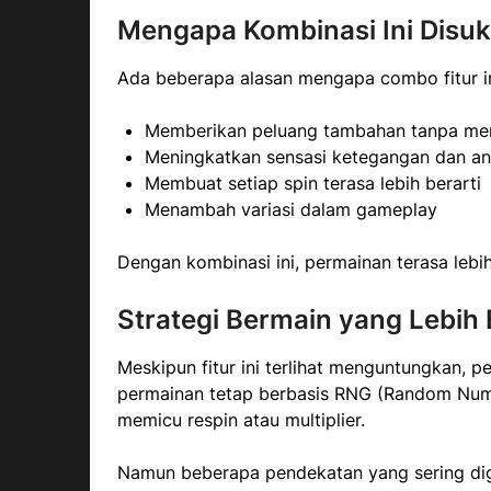
Mengapa Kombinasi Ini Disuk
Ada beberapa alasan mengapa combo fitur in
Memberikan peluang tambahan tanpa mem
Meningkatkan sensasi ketegangan dan ant
Membuat setiap spin terasa lebih berarti
Menambah variasi dalam gameplay
Dengan kombinasi ini, permainan terasa lebih 
Strategi Bermain yang Lebih 
Meskipun fitur ini terlihat menguntungkan, 
permainan tetap berbasis RNG (Random Numb
memicu respin atau multiplier.
Namun beberapa pendekatan yang sering dig