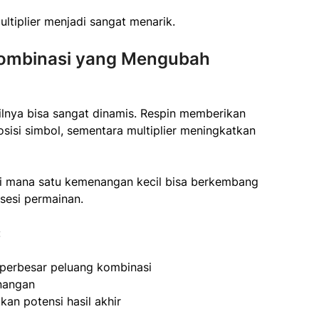
ltiplier menjadi sangat menarik.
 Kombinasi yang Mengubah
silnya bisa sangat dinamis. Respin memberikan
isi simbol, sementara multiplier meningkatkan
 di mana satu kemenangan kecil bisa berkembang
sesi permainan.
:
perbesar peluang kombinasi
enangan
kan potensi hasil akhir