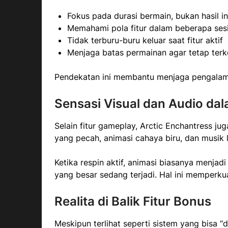
Fokus pada durasi bermain, bukan hasil i
Memahami pola fitur dalam beberapa ses
Tidak terburu-buru keluar saat fitur aktif
Menjaga batas permainan agar tetap terk
Pendekatan ini membantu menjaga pengala
Sensasi Visual dan Audio dal
Selain fitur gameplay, Arctic Enchantress ju
yang pecah, animasi cahaya biru, dan musik 
Ketika respin aktif, animasi biasanya menjad
yang besar sedang terjadi. Hal ini memperk
Realita di Balik Fitur Bonus
Meskipun terlihat seperti sistem yang bisa 