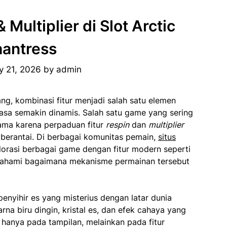
Multiplier di Slot Arctic
antress
 21, 2026
by
admin
ng, kombinasi fitur menjadi salah satu elemen
sa semakin dinamis. Salah satu game yang sering
tama karena perpaduan fitur
respin
dan
multiplier
erantai. Di berbagai komunitas pemain,
situs
orasi berbagai game dengan fitur modern seperti
emahami bagaimana mekanisme permainan tersebut
enyihir es yang misterius dengan latar dunia
rna biru dingin, kristal es, dan efek cahaya yang
hanya pada tampilan, melainkan pada fitur