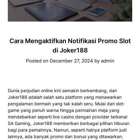
Cara Mengaktifkan Notifikasi Promo Slot
di Joker188
Posted on
December 27, 2024
by
admin
Dunia perjudian online kini semakin berkembang, dan
Joker188 adalah salah satu platform yang menawarkan
pengalaman bermain yang tak kalah seru. Mulai dari slot-
game yang penuh warna hingga permainan meja yang
mendebarkan seperti live casino dengan provider terkenal
SA Gaming, Joker188 memberikan berbagai pilihan hiburan
bagi para pemainnya. Namun, seperti halnya platform judi
lainnya, ada banyak promo dan bonus yang ditawarkan.