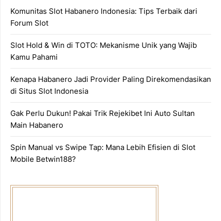
Komunitas Slot Habanero Indonesia: Tips Terbaik dari
Forum Slot
Slot Hold & Win di TOTO: Mekanisme Unik yang Wajib
Kamu Pahami
Kenapa Habanero Jadi Provider Paling Direkomendasikan
di Situs Slot Indonesia
Gak Perlu Dukun! Pakai Trik Rejekibet Ini Auto Sultan
Main Habanero
Spin Manual vs Swipe Tap: Mana Lebih Efisien di Slot
Mobile Betwin188?