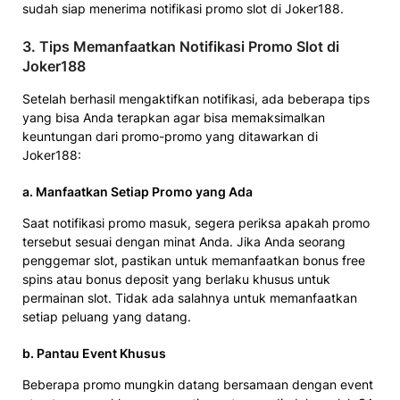
sudah siap menerima notifikasi promo slot di Joker188.
3. Tips Memanfaatkan Notifikasi Promo Slot di
Joker188
Setelah berhasil mengaktifkan notifikasi, ada beberapa tips
yang bisa Anda terapkan agar bisa memaksimalkan
keuntungan dari promo-promo yang ditawarkan di
Joker188:
a. Manfaatkan Setiap Promo yang Ada
Saat notifikasi promo masuk, segera periksa apakah promo
tersebut sesuai dengan minat Anda. Jika Anda seorang
penggemar slot, pastikan untuk memanfaatkan bonus free
spins atau bonus deposit yang berlaku khusus untuk
permainan slot. Tidak ada salahnya untuk memanfaatkan
setiap peluang yang datang.
b. Pantau Event Khusus
Beberapa promo mungkin datang bersamaan dengan event