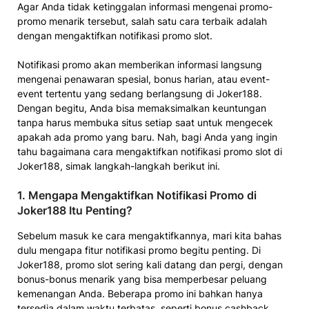
Agar Anda tidak ketinggalan informasi mengenai promo-
promo menarik tersebut, salah satu cara terbaik adalah
dengan mengaktifkan notifikasi promo slot.
Notifikasi promo akan memberikan informasi langsung
mengenai penawaran spesial, bonus harian, atau event-
event tertentu yang sedang berlangsung di Joker188.
Dengan begitu, Anda bisa memaksimalkan keuntungan
tanpa harus membuka situs setiap saat untuk mengecek
apakah ada promo yang baru. Nah, bagi Anda yang ingin
tahu bagaimana cara mengaktifkan notifikasi promo slot di
Joker188, simak langkah-langkah berikut ini.
1. Mengapa Mengaktifkan Notifikasi Promo di
Joker188 Itu Penting?
Sebelum masuk ke cara mengaktifkannya, mari kita bahas
dulu mengapa fitur notifikasi promo begitu penting. Di
Joker188, promo slot sering kali datang dan pergi, dengan
bonus-bonus menarik yang bisa memperbesar peluang
kemenangan Anda. Beberapa promo ini bahkan hanya
tersedia dalam waktu terbatas, seperti bonus cashback,