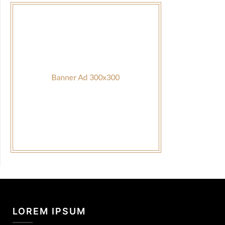
LOREM IPSUM