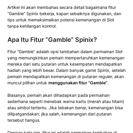
Artikel ini akan membahas secara detail bagaimana fitur
“Gamble” Spinix bekerja, kapan sebaiknya digunakan, dan
tips untuk memaksimalkan potensi kemenangan di Slot
tanpa kehilangan kontrol.
Apa Itu Fitur “Gamble” Spinix?
Fitur “Gamble” adalah opsi tambahan dalam permainan Slot
yang memungkinkan pemain mempertaruhkan kemenangan
mereka dari satu putaran untuk kesempatan mendapatkan
hadiah yang lebih besar. Dalam banyak game Spinix, setelah
pemain mendapatkan kemenangan di putaran reguler, akan
muncul pilihan untuk
menggunakan fitur “Gamble”
.
Biasanya, pemain akan dihadapkan pada permainan
sederhana seperti menebak warna kartu (merah atau hitam)
atau simbol tertentu. Jika tebakan benar, kemenangan bisa
dilipatgandakan; jika salah, kemenangan dari putaran
tersebut hangus.
Dengan kata lain, fitur ini adalah permainan tambahan di