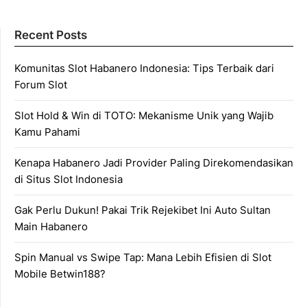
Recent Posts
Komunitas Slot Habanero Indonesia: Tips Terbaik dari
Forum Slot
Slot Hold & Win di TOTO: Mekanisme Unik yang Wajib
Kamu Pahami
Kenapa Habanero Jadi Provider Paling Direkomendasikan
di Situs Slot Indonesia
Gak Perlu Dukun! Pakai Trik Rejekibet Ini Auto Sultan
Main Habanero
Spin Manual vs Swipe Tap: Mana Lebih Efisien di Slot
Mobile Betwin188?