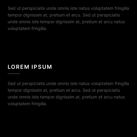
Sed ut perspiciatis unde omnis iste natus voluptatem fringilla
tempor dignissim at, pretium et arcu. Sed ut perspiciatis
unde omnis iste tempor dignissim at, pretium et arcu natus
voluptatem fringilla.
LOREM IPSUM
Sed ut perspiciatis unde omnis iste natus voluptatem fringilla
tempor dignissim at, pretium et arcu. Sed ut perspiciatis
unde omnis iste tempor dignissim at, pretium et arcu natus
voluptatem fringilla.