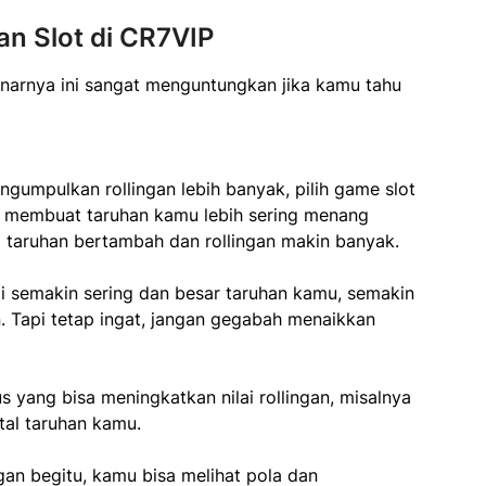
n Slot di CR7VIP
enarnya ini sangat menguntungkan jika kamu tahu
gumpulkan rollingan lebih banyak, pilih game slot
Ini membuat taruhan kamu lebih sering menang
l taruhan bertambah dan rollingan makin banyak.
adi semakin sering dan besar taruhan kamu, semakin
n. Tapi tetap ingat, jangan gegabah menaikkan
yang bisa meningkatkan nilai rollingan, misalnya
tal taruhan kamu.
gan begitu, kamu bisa melihat pola dan