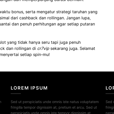
ktu bonus, serta mengatur strategi taruhan yang
mal dari cashback dan rollingan. Jangan lupa,
santai dan penuh perhitungan agar setiap putaran
lot yang tidak hanya seru tapi juga penuh
ck dan rollingan di
cr7vip
sekarang juga. Selamat
enyertai setiap spin-mu!
LOREM IPSUM
LO
m
Sed ut perspiciatis unde omnis iste natus voluptatem
Sed 
fringilla tempor dignissim at, pretium et arcu. Sed ut
fring
perspiciatis unde omnis iste tempor dignissim at,
persp