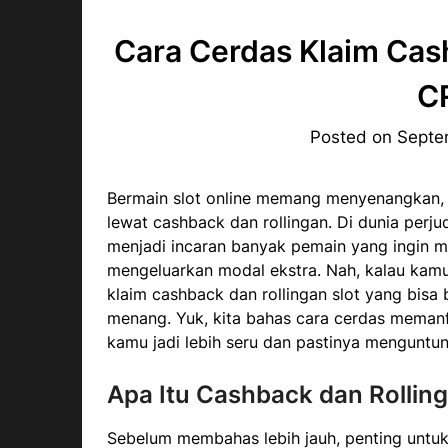
Cara Cerdas Klaim Cash
C
Posted on
Septe
Bermain slot online memang menyenangkan, 
lewat cashback dan rollingan. Di dunia perjudi
menjadi incaran banyak pemain yang ingin 
mengeluarkan modal ekstra. Nah, kalau kam
klaim cashback dan rollingan slot yang bisa
menang. Yuk, kita bahas cara cerdas meman
kamu jadi lebih seru dan pastinya menguntu
Apa Itu Cashback dan Rolling
Sebelum membahas lebih jauh, penting untuk 