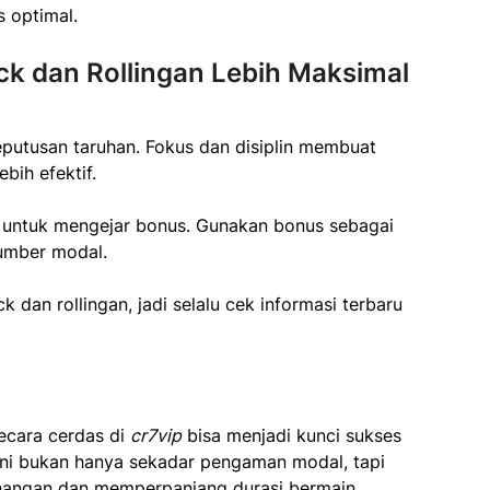
s optimal.
k dan Rollingan Lebih Maksimal
putusan taruhan. Fokus dan disiplin membuat
ih efektif.
 untuk mengejar bonus. Gunakan bonus sebagai
umber modal.
an rollingan, jadi selalu cek informasi terbaru
ecara cerdas di
cr7vip
bisa menjadi kunci sukses
ini bukan hanya sekadar pengaman modal, tapi
nangan dan memperpanjang durasi bermain.