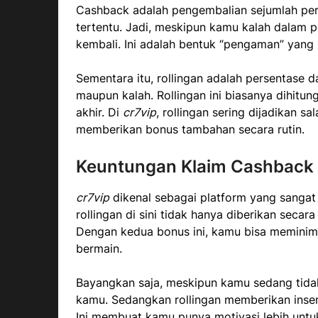
Cashback adalah pengembalian sejumlah pers
tertentu. Jadi, meskipun kamu kalah dalam 
kembali. Ini adalah bentuk “pengaman” yang
Sementara itu, rollingan adalah persentase 
maupun kalah. Rollingan ini biasanya dihitun
akhir. Di
cr7vip
, rollingan sering dijadikan s
memberikan bonus tambahan secara rutin.
Keuntungan Klaim Cashback 
cr7vip
dikenal sebagai platform yang sanga
rollingan di sini tidak hanya diberikan secar
Dengan kedua bonus ini, kamu bisa meminim
bermain.
Bayangkan saja, meskipun kamu sedang tida
kamu. Sedangkan rollingan memberikan insen
Ini membuat kamu punya motivasi lebih untuk