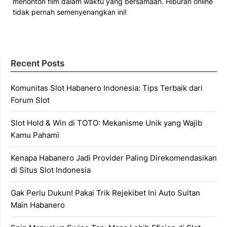
menonton film dalam waktu yang bersamaan. Hiburan online
tidak pernah semenyenangkan ini!
Recent Posts
Komunitas Slot Habanero Indonesia: Tips Terbaik dari
Forum Slot
Slot Hold & Win di TOTO: Mekanisme Unik yang Wajib
Kamu Pahami
Kenapa Habanero Jadi Provider Paling Direkomendasikan
di Situs Slot Indonesia
Gak Perlu Dukun! Pakai Trik Rejekibet Ini Auto Sultan
Main Habanero