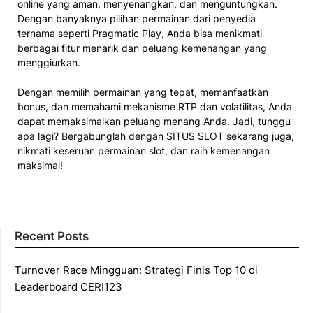
online yang aman, menyenangkan, dan menguntungkan.
Dengan banyaknya pilihan permainan dari penyedia
ternama seperti Pragmatic Play, Anda bisa menikmati
berbagai fitur menarik dan peluang kemenangan yang
menggiurkan.
Dengan memilih permainan yang tepat, memanfaatkan
bonus, dan memahami mekanisme RTP dan volatilitas, Anda
dapat memaksimalkan peluang menang Anda. Jadi, tunggu
apa lagi? Bergabunglah dengan SITUS SLOT sekarang juga,
nikmati keseruan permainan slot, dan raih kemenangan
maksimal!
Recent Posts
Turnover Race Mingguan: Strategi Finis Top 10 di
Leaderboard CERI123