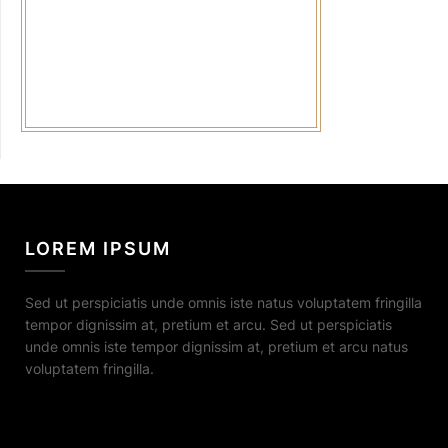
LOREM IPSUM
Sed ut perspiciatis unde omnis iste natus voluptatem fringilla
tempor dignissim at, pretium et arcu. Sed ut perspiciatis
unde omnis iste tempor dignissim at, pretium et arcu natus
voluptatem fringilla.